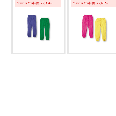
Made in You特価 ￥2,394～
Made in You特価 ￥2,602～